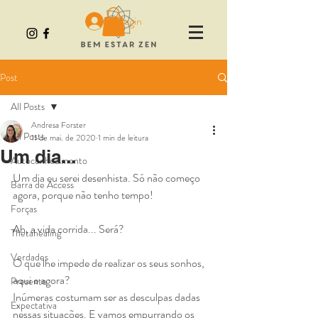
Login
Post
All Posts
Andresa Forster
All Posts
11 de mai. de 2020
1 min de leitura
Um dia...
Autoconhecimento
Um dia eu serei desenhista. Só não começo 
Barra de Access
agora, porque não tenho tempo!
Forças
Ah, a vida corrida... Será?
Thetahealing
Verdades
O que lhe impede de realizar os seus sonhos, 
aqui e agora? 
Presente
Inúmeras costumam ser as desculpas dadas 
Expectativa
nessas situações. E vamos empurrando os 