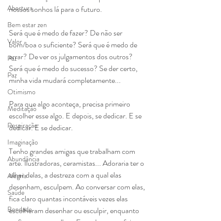
Abertura
nossos sonhos lá para o futuro.
Bem estar zen
Será que é medo de fazer? De não ser 
Valor
bom/boa o suficiente? Será que é medo de 
errar? De ver os julgamentos dos outros? 
Paz
Será que é medo do sucesso? Se der certo, 
Paz
minha vida mudará completamente...
Otimismo
Para que algo aconteça, precisa primeiro 
Meditação
escolher esse algo. E depois, se dedicar. E se 
Respiração
dedicar. E se dedicar.
Imaginação
Tenho grandes amigas que trabalham com 
Abundância
arte. Ilustradoras, ceramistas... Adoraria ter o 
olhar delas, a destreza com a qual elas 
Alegria
desenham, esculpem. Ao conversar com elas, 
Saúde
fica claro quantas incontáveis vezes elas 
Bondade
escolheram desenhar ou esculpir, enquanto 