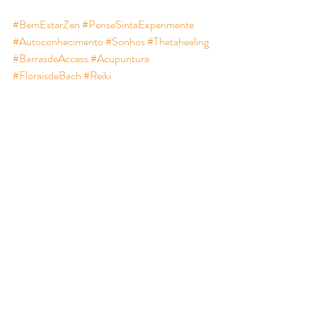
#BemEstarZen
#PenseSintaExperimente
#Autoconhecimento
#Sonhos
#Thetahealing
#BarrasdeAccess
#Acupuntura
#FloraisdeBach
#Reiki