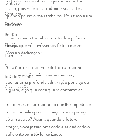
eu fiz outras escolhas. E que bom que foi 
Gratidão
assim, pois hoje posso admirar suas artes 
Gentileza
quando pauso o meu trabalho. Pois tudo é um 
processo.
Paciência
Perdão
É fácil olhar o trabalho pronto de alguém e 
desejar que nós tivéssemos feito o mesmo. 
Paciência
Mas e a dedicação?
Liberdade
Sonhos
Será que o seu sonho é de fato um sonho, 
algo que você queira mesmo realizar, ou 
Relacionamento
apenas uma profunda admiração por algo ou 
Comunicação
alguém, algo que você queira contemplar...
Se for mesmo um sonho, o que lhe impede de 
trabalhar nele agora, começar, nem que seja 
só um pouco? Assim, quando o futuro 
chegar, você já terá praticado e se dedicado o 
suficiente para tê-lo realizado.