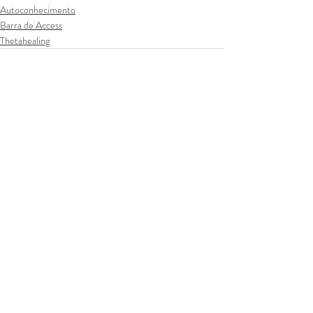
Autoconhecimento
Barra de Access
Thetahealing
Posts recentes
Ver tudo