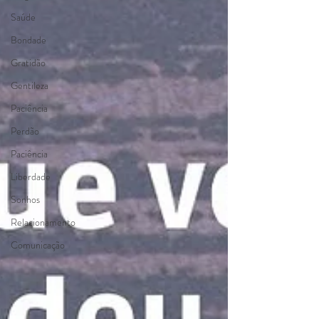
Saúde
Bondade
Gratidão
Gentileza
Paciência
Perdão
Paciência
Liberdade
Sonhos
Relacionamento
Comunicação