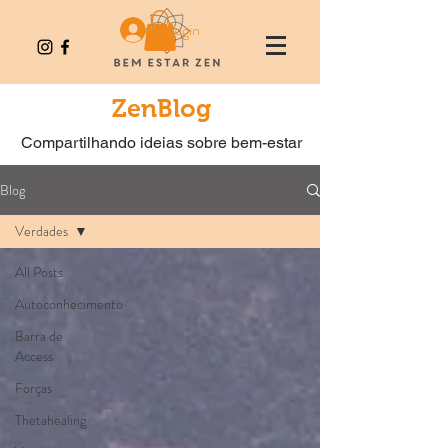
Login
ZenBlog
Compartilhando ideias sobre bem-estar
Blog
Verdades
All Posts
Autoconhecimento
Barra de
Access
Forças
Thetahealing