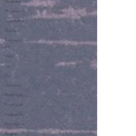
Verdades
Presente
Expectativa
Abertura
Bem estar
zen
Valor
Paz
Paz
Otimismo
Meditação
Respiração
Imaginação
Abundância
Alegria