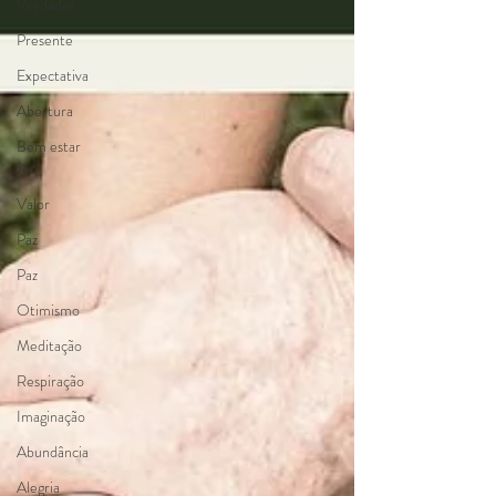
Verdades
Presente
Expectativa
Abertura
Bem estar
zen
Valor
Paz
Paz
Otimismo
Meditação
Respiração
Imaginação
Abundância
Alegria