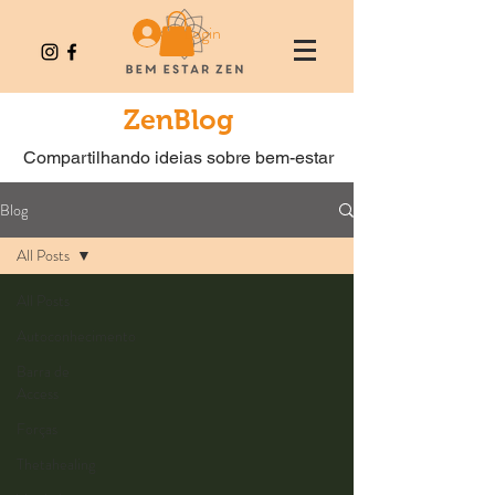
Login
ZenBlog
Compartilhando ideias sobre bem-estar
Blog
All Posts
All Posts
Autoconhecimento
Barra de
Access
Forças
Thetahealing