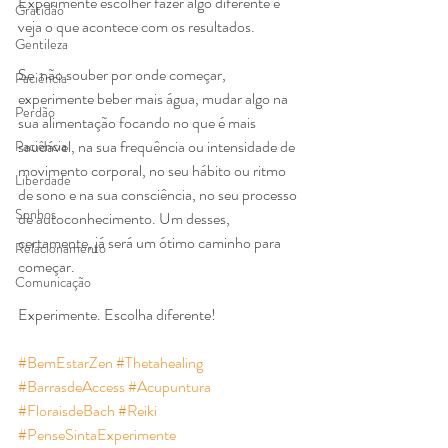
Experimente escolher fazer algo diferente e 
Gratidão
veja o que acontece com os resultados. 
Gentileza
Se  não souber por onde começar, 
Paciência
experimente beber mais água, mudar algo na 
Perdão
sua alimentação focando no que é mais 
saudável, na sua frequência ou intensidade de 
Paciência
movimento corporal, no seu hábito ou ritmo 
Liberdade
de sono e na sua consciência, no seu processo 
Sonhos
de autoconhecimento. Um desses, 
certamente, já será um ótimo caminho para 
Relacionamento
começar.
Comunicação
Experimente. Escolha diferente!
#BemEstarZen
#Thetahealing
#BarrasdeAccess
#Acupuntura
#FloraisdeBach
#Reiki
#PenseSintaExperimente