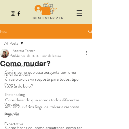
Login
Post
All Posts
Andresa Forster
All Posts
21 de dez. de 2020
1 min de leitura
Como mudar?
Autoconhecimento
Será mesmo que essa pergunta tem uma 
Barra de Access
única e exclusiva resposta para todos, tipo 
Forças
receita de bolo?
Thetahealing
Considerando que somos todos diferentes, 
Verdades
em um ou vários ângulos, talvez a resposta 
seja não. 
Presente
Expectativa
Como ficar rico, como emagrecer, como ter 