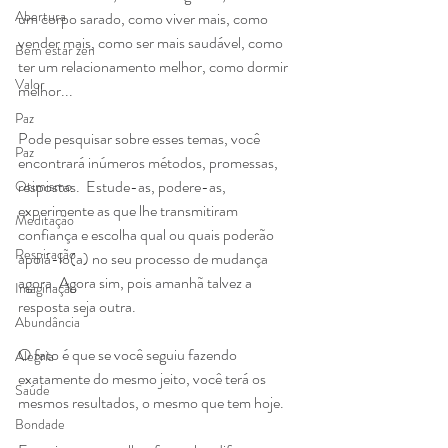
Abertura
um corpo sarado, como viver mais, como 
vender mais, como ser mais saudável, como 
Bem estar zen
ter um relacionamento melhor, como dormir 
Valor
melhor...
Paz
Pode pesquisar sobre esses temas, você 
Paz
encontrará inúmeros métodos, promessas, 
respostas.  Estude-as, podere-as, 
Otimismo
experimente as que lhe transmitiram 
Meditação
confiança e escolha qual ou quais poderão 
Respiração
apoiá-lo(a) no seu processo de mudança 
agora. Agora sim, pois amanhã talvez a 
Imaginação
resposta seja outra. 
Abundância
O fato é que se você seguiu fazendo 
Alegria
exatamente do mesmo jeito, você terá os 
Saúde
mesmos resultados, o mesmo que tem hoje.
Bondade