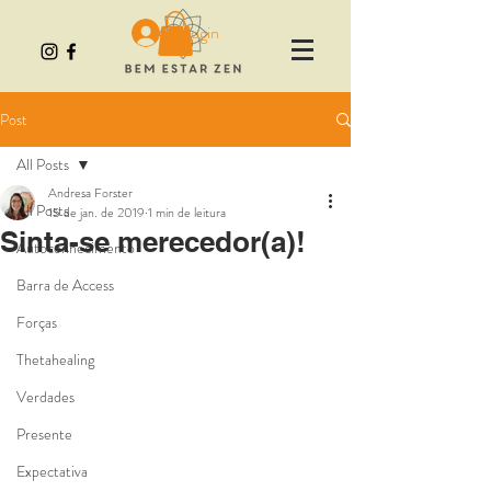
Login
Post
All Posts
Andresa Forster
All Posts
15 de jan. de 2019
1 min de leitura
Sinta-se merecedor(a)!
Autoconhecimento
Barra de Access
Forças
Thetahealing
Verdades
Presente
Expectativa