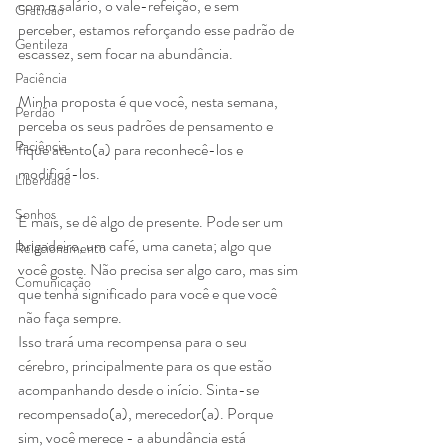
com o salário, o vale-refeição, e sem 
Gratidão
perceber, estamos reforçando esse padrão de 
Gentileza
escassez, sem focar na abundância.
Paciência
Minha proposta é que você, nesta semana, 
Perdão
perceba os seus padrões de pensamento e 
Paciência
fique atento(a) para reconhecê-los e 
modificá-los.
Liberdade
Sonhos
E mais, se dê algo de presente. Pode ser um 
brigadeiro, um café, uma caneta; algo que 
Relacionamento
você goste. Não precisa ser algo caro, mas sim 
Comunicação
que tenha significado para você e que você 
não faça sempre.
Isso trará uma recompensa para o seu 
cérebro, principalmente para os que estão 
acompanhando desde o início. Sinta-se 
recompensado(a), merecedor(a). Porque 
sim, você merece - a abundância está 