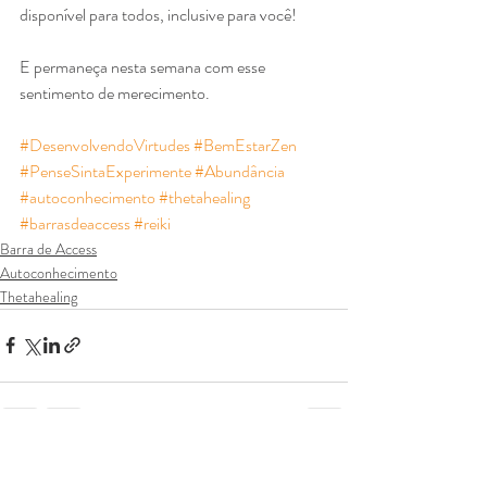
disponível para todos, inclusive para você!
E permaneça nesta semana com esse 
sentimento de merecimento.
#DesenvolvendoVirtudes
#BemEstarZen
#PenseSintaExperimente
#Abundância
#autoconhecimento
#thetahealing
#barrasdeaccess
#reiki
Barra de Access
Autoconhecimento
Thetahealing
Posts recentes
Ver tudo