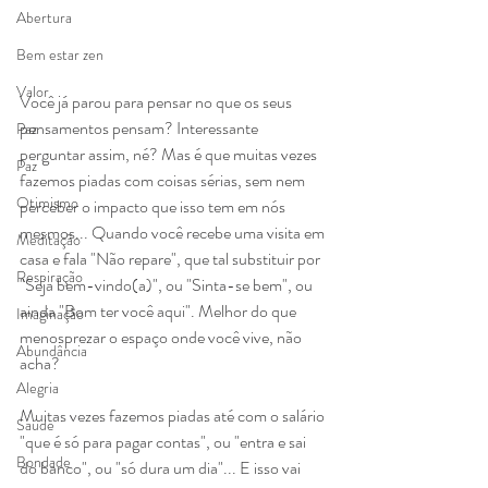
Abertura
Bem estar zen
Valor
Você já parou para pensar no que os seus 
pensamentos pensam? Interessante 
Paz
perguntar assim, né? Mas é que muitas vezes 
Paz
fazemos piadas com coisas sérias, sem nem 
Otimismo
perceber o impacto que isso tem em nós 
mesmos... Quando você recebe uma visita em 
Meditação
casa e fala "Não repare", que tal substituir por 
Respiração
"Seja bem-vindo(a)", ou "Sinta-se bem", ou 
ainda "Bom ter você aqui". Melhor do que 
Imaginação
menosprezar o espaço onde você vive, não 
Abundância
acha?
Alegria
Muitas vezes fazemos piadas até com o salário 
Saúde
"que é só para pagar contas", ou "entra e sai 
Bondade
do banco", ou "só dura um dia"... E isso vai 