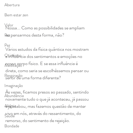
Abertura
Bem estar zen
Valor
Nossa... Como as possibilidades se ampliam 
ao pensarmos desta forma, não?
Paz
Paz
Vários estudos da física quântica nos mostram 
Otimismo
a influência dos sentimentos e emoções no 
nosso corpo físico. E se essa influência é 
Meditação
direta, como seria se escolhêssemos pensar ou 
Respiração
sentir de uma forma diferente?
Imaginação
Às vezes, ficamos presos ao passado, sentindo 
Abundância
novamente tudo o que já aconteceu, já passou 
Alegria
e já acabou, mas fazemos questão de manter 
vivo em nós, através do ressentimento, do 
Saúde
remorso, do sentimento de rejeição.
Bondade