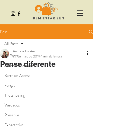
Login
Post
All Posts
Andresa Forster
All Posts
29 de mar. de 2019
1 min de leitura
Pense diferente
Autoconhecimento
Barra de Access
Forças
Thetahealing
Verdades
Presente
Expectativa