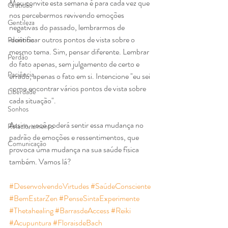
Meu convite esta semana é para cada vez que 
Gratidão
nos percebermos revivendo emoções 
Gentileza
negativas do passado, lembrarmos de 
identificar outros pontos de vista sobre o 
Paciência
mesmo tema. Sim, pensar diferente. Lembrar 
Perdão
do fato apenas, sem julgamento de certo e 
Paciência
errado, apenas o fato em si. Intencione "eu sei 
como encontrar vários pontos de vista sobre 
Liberdade
cada situação".
Sonhos
Assim, você poderá sentir essa mudança no 
Relacionamento
padrão de emoções e ressentimentos, que 
Comunicação
provoca uma mudança na sua saúde física 
também. Vamos lá?
#DesenvolvendoVirtudes
#SaúdeConsciente
#BemEstarZen
#PenseSintaExperimente
#Thetahealing
#BarrasdeAccess
#Reiki
#Acupuntura
#FloraisdeBach