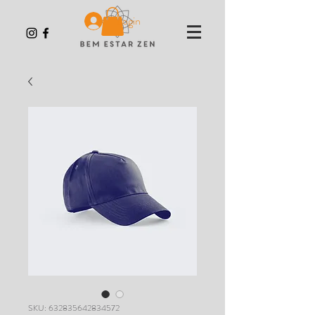
Login
SKU: 632835642834572