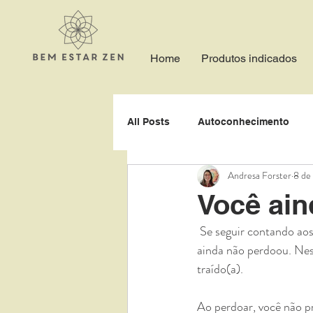
Home
Produtos indicados
All Posts
Autoconhecimento
Andresa Forster
8 de
Expectativa
Abertura
Você ain
 Se seguir contando aos outros, ou à você mesmo(a), o que aconteceu, como se feriu, como doeu, você 
Respiração
Imaginação
ainda não perdoou. Ness
traído(a).⠀
⠀
Paciência
Perdão
Paci
Ao perdoar, você não p