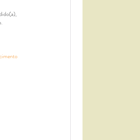
ido(a), 
o.⠀
cimento