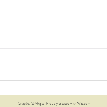
Qual a diferença entre
tristeza e depressão?
Criação: @Afujita. Proudly created with Wix.com