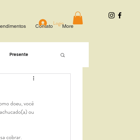
Login
tendimentos
Contato
More
Presente
editação
dão
Gentileza
machucado(a) ou 
municação
isa cobrar.⠀