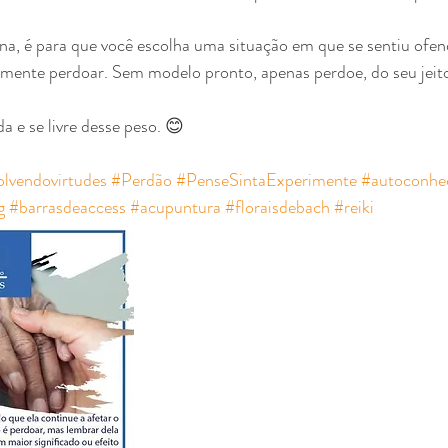
a, é para que você escolha uma situação em que se sentiu ofend
rimente perdoar. Sem modelo pronto, apenas perdoe, do seu jeit
da e se livre desse peso. 😊⠀
lvendovirtudes
#Perdão
#PenseSintaExperimente
#autoconhe
g
#barrasdeaccess
#acupuntura
#floraisdebach
#reiki