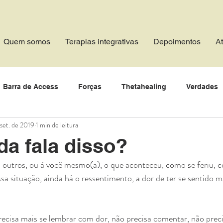
Quem somos
Terapias integrativas
Depoimentos
A
Barra de Access
Forças
Thetahealing
Verdades
 set. de 2019
1 min de leitura
Bem estar zen
Valor
Paz
Paz
Otimismo
M
da fala disso?
Abundância
Alegria
Saúde
Bondade
Grati
a situação, ainda há o ressentimento, a dor de ter se sentido 
ência
Liberdade
Sonhos
Relacionamento
Co
recisa mais se lembrar com dor, não precisa comentar, não prec