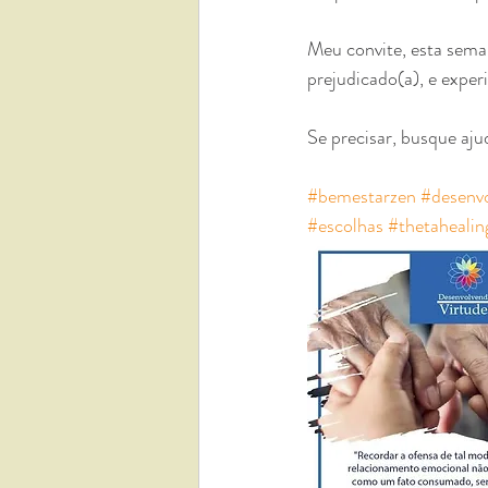
⠀
Meu convite, esta seman
prejudicado(a), e expe
⠀
Se precisar, busque aju
⠀
#bemestarzen
#desenvo
#escolhas
#thetahealin