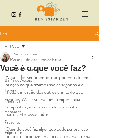
Login
Post
All Posts
Andresa Forster
All Posts
5 de jul. de 2021
1 min de leitura
Você é o que você faz?
Autoconhecimento
Alguns dos sentimentos que podemos ter em 
Barra de Access
relação ao que fizemos são a vergonha e o 
Forças
medo da reação dos outros diante do que 
fizemos. Mas isso, na minha experiência 
Thetahealing
terapêutica, me parece extremamente 
Verdades
paralisante, assustador.
Presente
Quando você faz algo, que pode ser escrever 
Expectativa
um texto, produzir uma peça artesanal, treinar 