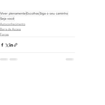
Viver plenamente
Escolhas
Siga o seu caminho
Seja você
Autoconhecimento
Barra de Access
Forças
Posts recentes
Ver tudo