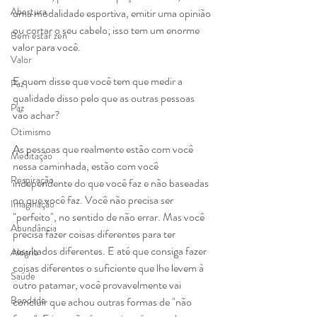
Abertura
uma modalidade esportiva, emitir uma opinião 
ou cortar o seu cabelo; isso tem um enorme 
Bem estar zen
valor para você.
Valor
E quem disse que você tem que medir a 
Paz
qualidade disso pelo que as outras pessoas 
Paz
vão achar?
Otimismo
As pessoas que realmente estão com você 
Meditação
nessa caminhada, estão com você 
Respiração
independente do que você faz e não baseadas 
no que você faz. Você não precisa ser 
Imaginação
"perfeito", no sentido de não errar. Mas você 
Abundância
precisa fazer coisas diferentes para ter 
resultados diferentes. E até que consiga fazer 
Alegria
coisas diferentes o suficiente que lhe levem à 
Saúde
outro patamar, você provavelmente vai 
Bondade
concluir que achou outras formas de "não 