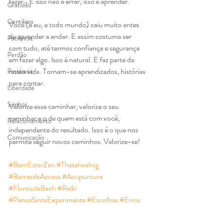
fazer". E isso não é errar, isso é aprender.
Gratidão
Gentileza
Você (e eu, e todo mundo) caiu muito antes 
de aprender a andar. E assim costuma ser 
Paciência
com tudo, até termos confiança e segurança 
Perdão
em fazer algo. Isso é natural. E faz parte da 
nossa vida. Tornam-se aprendizados, histórias 
Paciência
para contar.
Liberdade
Sonhos
Valorize esse caminhar, valorize o seu 
caminhar e o de quem está com você, 
Relacionamento
independente do resultado. Isso é o que nos 
Comunicação
permite seguir novos caminhos. Valorize-se!
#BemEstarZen
#Thetahealing
#BarrasdeAccess
#Acupuntura
#FloraisdeBach
#Reiki
#PenseSintaExperimente
#Escolhas
#Erros