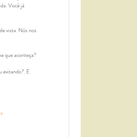
da. Você já 
e vista. Nós nos 
eme que aconteça?
u evitando?. E 
ra