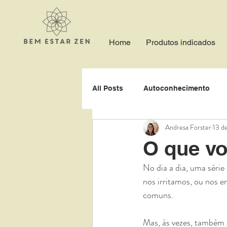
Home
Produtos indicados
All Posts
Autoconhecimento
Andresa Forster
13 d
Expectativa
Abertura
O que vo
No dia a dia, uma série
Respiração
Imaginação
nos irritamos, ou nos 
comuns.
Paciência
Perdão
Paci
Mas, às vezes, também