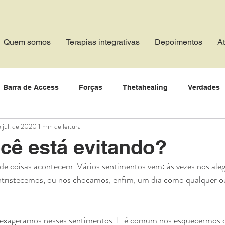
Quem somos
Terapias integrativas
Depoimentos
A
Barra de Access
Forças
Thetahealing
Verdades
e jul. de 2020
1 min de leitura
Bem estar zen
Valor
Paz
Paz
Otimismo
M
cê está evitando?
 de coisas acontecem. Vários sentimentos vem: às vezes nos ale
Abundância
Alegria
Saúde
Bondade
Grati
entristecemos, ou nos chocamos, enfim, um dia como qualquer ou
ência
Liberdade
Sonhos
Relacionamento
Co
 exageramos nesses sentimentos. E é comum nos esquecermos de