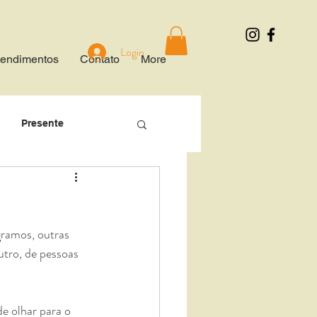
Login
tendimentos
Contato
More
Presente
editação
gramos, outras 
dão
Gentileza
tro, de pessoas 
municação
 olhar para o 