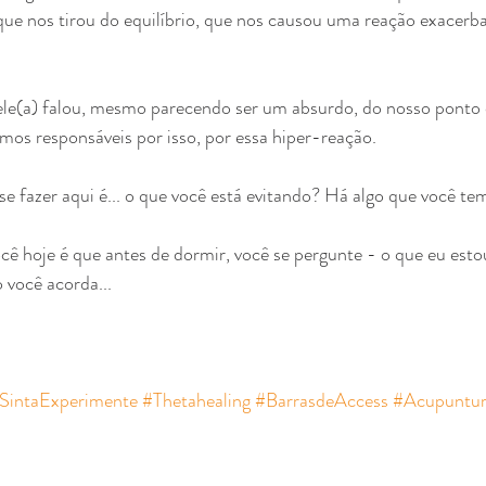
ue nos tirou do equilíbrio, que nos causou uma reação exacerba
ele(a) falou, mesmo parecendo ser um absurdo, do nosso ponto d
mos responsáveis por isso, por essa hiper-reação.
 se fazer aqui é... o que você está evitando? Há algo que você t
ê hoje é que antes de dormir, você se pergunte - o que eu esto
você acorda...
SintaExperimente
#Thetahealing
#BarrasdeAccess
#Acupuntu