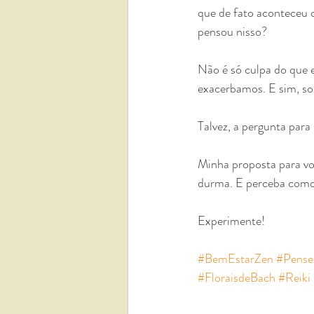
que de fato aconteceu q
pensou nisso?
Não é só culpa do que 
exacerbamos. E sim, so
Talvez, a pergunta para
Minha proposta para voc
durma. E perceba como 
Experimente!
#BemEstarZen
#Pense
#FloraisdeBach
#Reiki