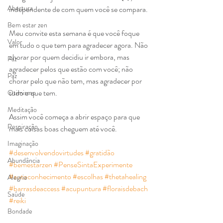
Abertura
independente de com quem você se compara.
Bem estar zen
Meu convite esta semana é que você foque 
Valor
em tudo o que tem para agradecer agora. Não 
chorar por quem decidiu ir embora, mas 
Paz
agradecer pelos que estão com você; não 
Paz
chorar pelo que não tem, mas agradecer por 
tudo o que tem.
Otimismo
Meditação
Assim você começa a abrir espaço para que 
Respiração
mais coisas boas cheguem até você.
Imaginação
#desenvolvendovirtudes
#gratidão
Abundância
#bemestarzen
#PenseSintaExperimente
#autoconhecimento
#escolhas
#thetahealing
Alegria
#barrasdeaccess
#acupuntura
#floraisdebach
Saúde
#reiki
Bondade