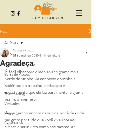
Login
Post
All Posts
Andresa Forster
All Posts
22 de mai. de 2019
1 min de leitura
Agradeça
Autoconhecimento
É fácil olhar para o lado e ver a grama mais 
Barra de Access
verde do vizinho. Já conhecer o vizinho e 
Forças
saber todo o trabalho, dedicação e 
investimento que ele faz para manter a grama 
Thetahealing
assim, é mais raro.
Verdades
Ao se comparar com os outros, você deixa de 
Presente
ser grato por tudo que você viveu até aqui. 
Expectativa
Chega a ser injusto com você mesmo(a), 