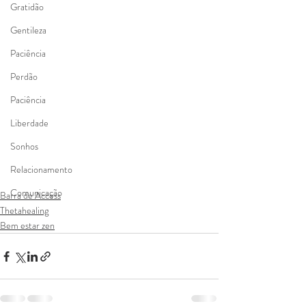
Gratidão
Gentileza
Paciência
Perdão
Paciência
Liberdade
Sonhos
Relacionamento
Comunicação
Barra de Access
Thetahealing
Bem estar zen